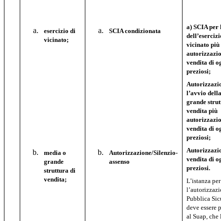
a) SCIA per 
esercizio di
SCIA condizionata
dell’esercizi
vicinato;
vicinato più
autorizzazio
vendita di o
preziosi;
Autorizzazi
l’avvio dell
grande strut
vendita più
autorizzazio
vendita di o
preziosi;
Autorizzazio
media o
Autorizzazione/Silenzio-
vendita di o
grande
assenso
preziosi.
struttura di
vendita;
L’istanza per
l’autorizzazi
Pubblica Sic
deve essere 
al Suap, che 