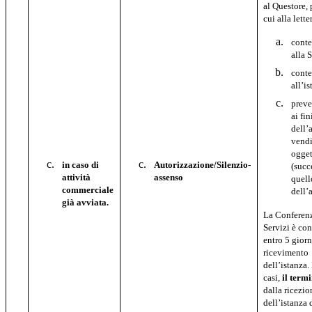
al Questore, p
cui alla lette
conte
alla 
conte
all’i
prev
ai fi
dell’a
vendi
ogget
in caso di
Autorizzazione/Silenzio-
(succ
attività
assenso
quell
commerciale
dell’a
già avviata.
La Conferen
Servizi è co
entro 5 giorn
ricevimento
dell’istanza. 
casi,
il term
dalla ricezio
dell’istanza 