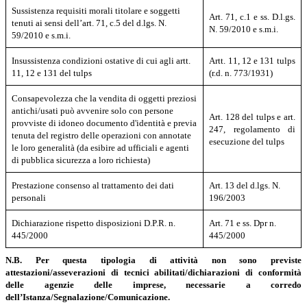
Sussistenza requisiti morali titolare e soggetti
Art. 71, c.1 e ss. D.l.gs.
tenuti ai sensi dell’art. 71, c.5 del d.lgs. N.
N. 59/2010 e s.m.i.
59/2010 e s.m.i.
Insussistenza condizioni ostative di cui agli artt.
Artt. 11, 12 e 131 tulps
11, 12 e 131 del tulps
(r.d. n. 773/1931)
Consapevolezza che la vendita di oggetti preziosi
antichi/usati può avvenire solo con persone
Art. 128 del tulps e art.
provviste di idoneo documento d'identità e previa
247, regolamento di
tenuta del registro delle operazioni con annotate
esecuzione del tulps
le loro generalità (da esibire ad ufficiali e agenti
di pubblica sicurezza a loro richiesta)
Prestazione consenso al trattamento dei dati
Art. 13 del d.lgs. N.
personali
196/2003
Dichiarazione
rispetto disposizioni D.P.R. n.
Art. 71 e ss. Dpr n.
445/2000
445/2000
N.B. Per questa tipologia di attività non sono previste
attestazioni/asseverazioni di tecnici abilitati/dichiarazioni di conformità
delle agenzie delle imprese, necessarie a corredo
dell’Istanza/Segnalazione/Comunicazione.