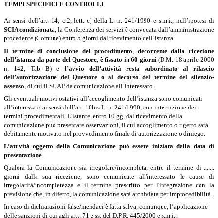
TEMPI SPECIFICI E CONTROLLI
Ai sensi dell’art. 14, c.2, lett. c) della L. n. 241/1990 e s.m.i., nell’ipotesi di
SCIA condizionata
, la Conferenza dei servizi è convocata dall’amministrazione
procedente (Comune) entro 5 giorni dal ricevimento dell’istanza.
Il termine di conclusione del procedimento
,
decorrente dalla ricezione
dell’istanza da parte del Questore, è fissato
in 60 giorni
(D.M. 18 aprile 2000
n. 142, Tab B) e
l’avvio dell’attività
resta subordinato al rilascio
dell’autorizzazione del Questore o al decorso del termine del silenzio-
assenso
, di cui il SUAP da comunicazione all’interessato.
Gli eventuali motivi ostativi all’accoglimento dell’istanza sono comunicati
all’interessato ai sensi dell’art. 10bis L. n. 241/1990, con interruzione dei
termini procedimentali. L’istante, entro 10 gg. dal ricevimento della
comunicazione può presentare osservazioni, il cui accoglimento o rigetto sarà
debitamente motivato nel provvedimento finale di autorizzazione o diniego.
L’attività oggetto della Comunicazione
può essere iniziata dalla data di
presentazione
.
Qualora la Comunicazione sia irregolare/incompleta, entro il termine di .......
giorni dalla sua ricezione, sono comunicate all'interessato le cause di
irregolarità/incompletezza e il termine prescritto per l'integrazione con la
previsione che, in difetto, la comunicazione sarà archiviata per improcedibilità.
In caso di dichiarazioni false/mendaci è fatta salva, comunque, l’applicazione
delle sanzioni di cui agli artt. 71 e ss. del D.P.R. 445/2000 e s.m.i..