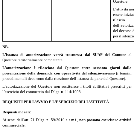
Questore.
L’attività n
essere inizia
rilascio
dell’autoriz
del decorso 
per il silenz
NB.
L’istanza di autorizzazione verrà trasmessa dal SUAP del Comune
al
Questore territorialmente competente.
L’autorizzazione è rilasciata
dal Questore
entro sessanta giorni dalla
presentazione della domanda con operatività del silenzio-assenso
(i termini
procedimentali decorrono dalla ricezione dell’istanza da parte del Questore).
L’autorizzazione del Questore non sostituisce i titoli abilitativi prescritti per
l’esercizio del commercio dal D.lgs. n. 114/1998.
REQUISITI PER L’AVVIO E L’ESERCIZIO DELL’ATTIVITÀ
Requisiti morali:
Ai sensi dell’art. 71 D.lgs. n. 59/2010 e s.m.i.,
non possono esercitare attività
commerciale
: