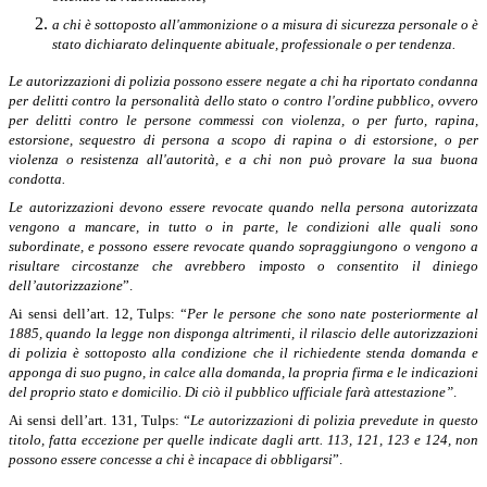
a chi è sottoposto all'ammonizione o a misura di sicurezza personale o è
stato dichiarato delinquente abituale, professionale o per tendenza.
Le autorizzazioni di polizia possono essere negate a chi ha riportato condanna
per delitti contro la personalità dello stato o contro l'ordine pubblico, ovvero
per delitti contro le persone commessi con violenza, o per furto, rapina,
estorsione, sequestro di persona a scopo di rapina o di estorsione, o per
violenza o resistenza all'autorità, e a chi non può provare la sua buona
condotta.
Le autorizzazioni devono essere revocate quando nella persona autorizzata
vengono a mancare, in tutto o in parte, le condizioni alle quali sono
subordinate, e possono essere revocate quando sopraggiungono o vengono a
risultare circostanze che avrebbero imposto o consentito il diniego
dell’autorizzazione
”.
Ai sensi dell’art. 12, Tulps: “
Per le persone che sono nate posteriormente al
1885, quando la legge non disponga altrimenti, il rilascio delle autorizzazioni
di polizia è sottoposto alla condizione che il richiedente stenda domanda e
apponga di suo pugno, in calce alla domanda, la propria firma e le indicazioni
del proprio stato e domicilio. Di ciò il pubblico ufficiale farà attestazione”
.
Ai sensi dell’art. 131, Tulps:
“
Le autorizzazioni di polizia prevedute in questo
titolo, fatta eccezione per quelle indicate dagli artt. 113, 121, 123 e 124, non
possono essere concesse a chi è incapace di obbligarsi
”.