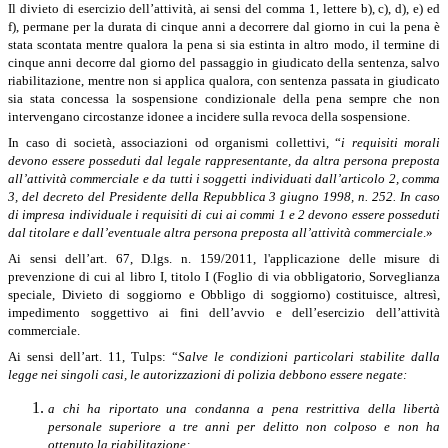
Il divieto di esercizio dell’attività, ai sensi del comma 1, lettere b), c), d), e) ed
f), permane per la durata di cinque anni a decorrere dal giorno in cui la pena è
stata scontata mentre qualora la pena si sia estinta in altro modo, il termine di
cinque anni decorre dal giorno del passaggio in giudicato della sentenza, salvo
riabilitazione, mentre non si applica qualora, con sentenza passata in giudicato
sia stata concessa la sospensione condizionale della pena sempre che non
intervengano circostanze idonee a incidere sulla revoca della sospensione.
In caso di società, associazioni od organismi collettivi, “
i requisiti morali
devono essere posseduti dal legale rappresentante, da altra persona preposta
all’attività commerciale e da tutti i soggetti individuati dall’articolo 2, comma
3, del decreto del Presidente della Repubblica 3 giugno 1998, n. 252. In caso
di impresa individuale i requisiti di cui ai commi 1 e 2 devono essere posseduti
dal titolare e dall’eventuale altra persona preposta all’attività commerciale
.»
Ai sensi dell’art. 67, D.lgs. n. 159/2011, l'applicazione delle misure di
prevenzione di cui al libro I, titolo I (Foglio di via obbligatorio, Sorveglianza
speciale, Divieto di soggiorno e Obbligo di soggiorno) costituisce, altresì,
impedimento soggettivo ai fini dell’avvio e dell’esercizio dell’attività
commerciale.
Ai sensi dell’art. 11, Tulps: “
Salve le condizioni particolari stabilite dalla
legge nei singoli casi, le autorizzazioni di polizia debbono essere negate:
a chi ha riportato una condanna a pena restrittiva della libertà
personale superiore a tre anni per delitto non colposo e non ha
ottenuto la riabilitazione;