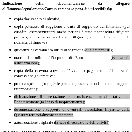
Indicazione
della documentazione da allegare
all’Istanza/Segnalazione/Comunicazione (a pena di irricevibilità):
copia documento di identità;
copia permesso di soggiorno o carta di soggiorno del firmatario (per
cittadini extracomunitari, anche per chi è stato riconosciuto rifugiato
politico; se il permesso scade entro 30 giorni, copia della ricevuta della
richiesta di rinnovo);
quietanza di versamento diritti di segreteria (
qualora previsti
);
marca da bollo dell’importo di Euro ........................ (
istanza di
autorizzazione
);
copia della ricevuta attestante l’avvenuto pagamento della tassa di
concessione governativa;
procura speciale (solo per le pratiche presentate on-line da un soggetto
intermediario);
dichiarazione di accettazione e insussistenza motivi ostativi del
Rappresentante (nel caso di rappresentanza);
documentazione a supporto di eventuali prescrizioni impartite dalla
Questura territorialmente competente
;
autorizzazione originale (
in caso di cessazione dell’attività
).