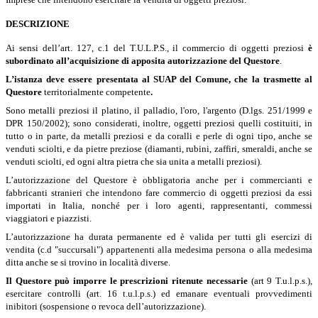
DESCRIZIONE
Ai sensi dell’art. 127, c.1 del T.U.L.P.S., il commercio di oggetti preziosi
è
subordinato all’acquisizione di apposita autorizzazione del Questore
.
L’istanza deve essere presentata al SUAP del Comune, che la trasmette al
Questore
territorialmente competente
.
Sono metalli preziosi il platino, il palladio, l'oro, l'argento (D.lgs. 251/1999 e
DPR 150/2002); sono considerati, inoltre, oggetti preziosi quelli costituiti, in
tutto o in parte, da metalli preziosi e da coralli e perle di ogni tipo, anche se
venduti sciolti, e da pietre preziose (diamanti, rubini, zaffiri, smeraldi, anche se
venduti sciolti, ed ogni altra pietra che sia unita a metalli preziosi).
L’autorizzazione del Questore è obbligatoria anche per i commercianti e
fabbricanti stranieri che intendono fare commercio di oggetti preziosi da essi
importati in Italia, nonché per i loro agenti, rappresentanti, commessi
viaggiatori e piazzisti.
L’autorizzazione ha durata permanente ed è valida per tutti gli esercizi di
vendita (c.d "succursali") appartenenti alla medesima persona o alla medesima
ditta anche se si trovino in località diverse.
Il Questore può imporre le prescrizioni ritenute necessarie
(art 9 T.u.l.p.s.),
esercitare controlli (art. 16 t.u.l.p.s.) ed emanare eventuali provvedimenti
inibitori (sospensione o revoca dell’autorizzazione).