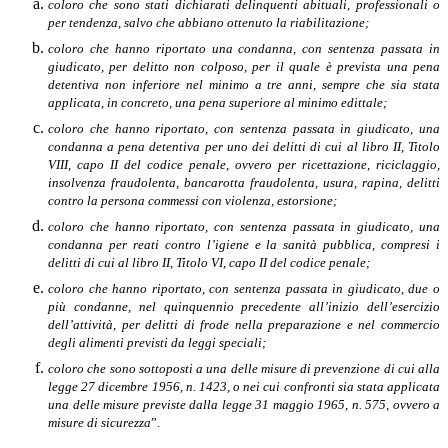
coloro che sono stati dichiarati delinquenti abituali, professionali o
per tendenza, salvo che abbiano ottenuto la riabilitazione;
coloro che hanno riportato una condanna, con sentenza passata in
giudicato, per delitto non colposo, per il quale è prevista una pena
detentiva non inferiore nel minimo a tre anni, sempre che sia stata
applicata, in concreto, una pena superiore al minimo edittale;
coloro che hanno riportato, con sentenza passata in giudicato, una
condanna a pena detentiva per uno dei delitti di cui al libro II, Titolo
VIII, capo II del codice penale, ovvero per ricettazione, riciclaggio,
insolvenza fraudolenta, bancarotta fraudolenta, usura, rapina, delitti
contro la persona commessi con violenza, estorsione;
coloro che hanno riportato, con sentenza passata in giudicato, una
condanna per reati contro l’igiene e la sanità pubblica, compresi i
delitti di cui al libro II, Titolo VI, capo II del codice penale;
coloro che hanno riportato, con sentenza passata in giudicato, due o
più condanne, nel quinquennio precedente all’inizio dell’esercizio
dell’attività, per delitti di frode nella preparazione e nel commercio
degli alimenti previsti da leggi speciali;
coloro che sono sottoposti a una delle misure di prevenzione di cui alla
legge 27 dicembre 1956, n. 1423, o nei cui confronti sia stata applicata
una delle misure previste dalla legge 31 maggio 1965, n. 575, ovvero a
misure di sicurezza
”.