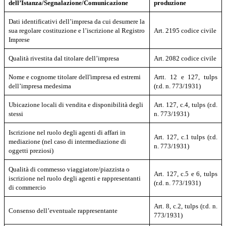
dell’Istanza/Segnalazione/Comunicazione
produzione
Dati identificativi dell’impresa da cui desumere la
sua regolare costituzione e l’iscrizione al Registro
Art. 2195 codice civile
Imprese
Qualità rivestita dal titolare dell’impresa
Art. 2082 codice civile
Nome e cognome titolare dell'impresa ed estremi
Artt. 12 e 127, tulps
dell’impresa medesima
(r.d. n. 773/1931)
Ubicazione locali di vendita e disponibilità degli
Art. 127, c.4, tulps (r.d.
stessi
n. 773/1931)
Iscrizione nel ruolo degli agenti di affari in
Art. 127, c.1 tulps (r.d.
mediazione (nel caso di intermediazione di
n. 773/1931)
oggetti preziosi)
Qualità di commesso viaggiatore/piazzista o
Art. 127, c.5 e 6, tulps
iscrizione nel ruolo degli agenti e rappresentanti
(r.d. n. 773/1931)
di commercio
Art. 8, c.2, tulps (r.d. n.
Consenso dell’eventuale rappresentante
773/1931)