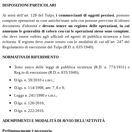
DISPOSIZIONI PARTICOLARI
Ai sensi dell’art. 128 del Tulps,
i commercianti di oggetti preziosi
, possono
compiere operazioni su cose antiche/usate solo con persone provviste di idoneo
documento d'identità e
devono tenere un registro delle operazioni, in cui
annotano le generalità di coloro con cui le operazioni stesse sono compiute
,
che deve essere esibito agli ufficiali ed agenti di pubblica sicurezza a loro
richiesta. Il registro deve essere tenuto con le modalità di cui all’art. 247 del
Regolamento di esecuzione del Tulps (R.D. n. 635/1940).
NORMATIVA DI RIFERIMENTO
Testo unico delle leggi di pubblica sicurezza (R.D. n. 773/1931) e
Reg.to di esecuzione (R.D. n. 635/1940);
D.lgs. n. 59/2010 e s.m.i.;
D.lgs. n. 114/1998, artt. 7, 8 e 9;
Legge n. 241/1990 e s.m.i.;
D.lgs. n. 126/2016;
D.lgs. n. 222/2016.
ADEMPIMENTI E MODALITÀ DI AVVIO DELL’ATTIVITÀ
Preliminarmente
è necessario
: