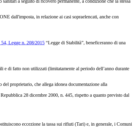
o o sanitari a seguito di ricovero permanente, a condizione che la stessa
IONE dall'imposta, in relazione ai casi sopraelencati, anche con
e 54, Legge n. 208/2015
“Legge di Stabilità”, beneficeranno di una
bili e di fatto non utilizzati (limitatamente al periodo dell’anno durante
ico del proprietario, che allega idonea documentazione alla
ella Repubblica 28 dicembre 2000, n. 445, rispetto a quanto previsto dal
tituiscono eccezione la tassa sui rifiuti (Tari) e, in generale, i Comuni