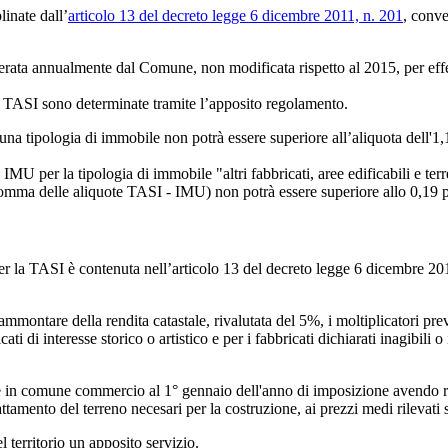
inate dall’
articolo 13 del decreto legge 6 dicembre 2011, n. 201
, conve
erata annualmente dal Comune, non modificata rispetto al 2015, per effett
a TASI sono determinate tramite l’apposito regolamento.
na tipologia di immobile non potrà essere superiore all’aliquota dell'1,
 IMU per la tipologia di immobile "altri fabbricati, aree edificabili e ter
a somma delle aliquote TASI - IMU) non potrà essere superiore allo 0,19 
per la TASI è contenuta nell’articolo 13 del decreto legge 6 dicembre 2
’ammontare della rendita catastale, rivalutata del 5%, i moltiplicatori prev
ti di interesse storico o artistico e per i fabbricati dichiarati inagibili o
le in comune commercio al 1° gennaio dell'anno di imposizione avendo rigua
attamento del terreno necesari per la costruzione, ai prezzi medi rilevati
l territorio un apposito servizio.