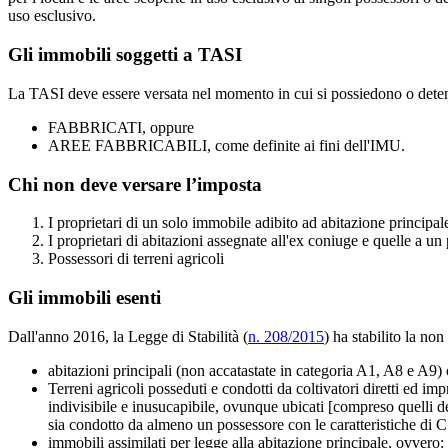
uso esclusivo.
Gli immobili soggetti a TASI
La TASI deve essere versata nel momento in cui si possiedono o deteng
FABBRICATI, oppure
AREE FABBRICABILI, come definite ai fini dell'IMU.
Chi non deve versare l’imposta
I proprietari di un solo immobile adibito ad abitazione principal
I proprietari di abitazioni assegnate all'ex coniuge e quelle a un
Possessori di terreni agricoli
Gli immobili esenti
Dall'anno 2016, la Legge di Stabilità (
n. 208/2015
) ha stabilito la non
abitazioni principali (non accatastate in categoria A1, A8 e A9)
Terreni agricoli posseduti e condotti da coltivatori diretti ed imp
indivisibile e inusucapibile, ovunque ubicati [compreso quelli del
sia condotto da almeno un possessore con le caratteristiche di C.D
immobili assimilati per legge alla abitazione principale, ovvero: