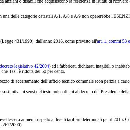
 da anziani o disabili che acquisiscono la residenza in istituti di ricover
 in una delle categorie catastali A/1, A/8 e A/9 non opererebbe l'ESENZ
 (Legge 431/1998), dall'anno 2016, come previsto all'
art. 1, commi 53 
 decreto legislativo 42/2004
) ed i fabbricati dichiarati inagibili o inabita
 che Tasi, è ridotta del 50 per cento.
 a mezzo di accertamento dell’ufficio tecnico comunale (con perizia a car
ne sostitutiva ai sensi del testo unico di cui al decreto del Presidente d
dessero aumenti rispetto al livelli tariffari determinati per il 2015. Cos
gs 267/2000).