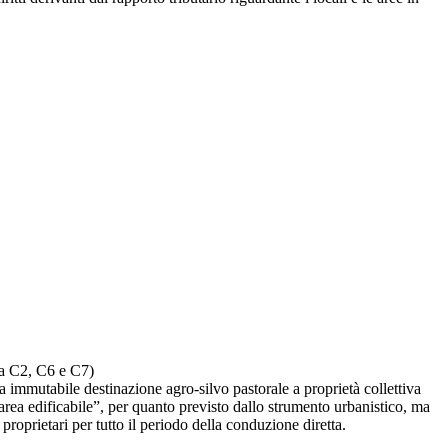
ria C2, C6 e C7)
i a immutabile destinazione agro-silvo pastorale a proprietà collettiva
“area edificabile”, per quanto previsto dallo strumento urbanistico, ma
proprietari per tutto il periodo della conduzione diretta.