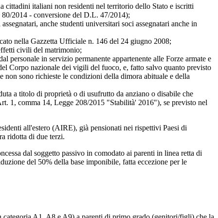
ittadini italiani non residenti nel territorio dello Stato e iscritti
gge 80/2014 - conversione del D.L. 47/2014);
i assegnatari, anche studenti universitari soci assegnatari anche in
blicato nella Gazzetta Ufficiale n. 146 del 24 giugno 2008;
etti civili del matrimonio;
 dal personale in servizio permanente appartenente alle Forze armate e
el Corpo nazionale dei vigili del fuoco, e, fatto salvo quanto previsto
le non sono richieste le condizioni della dimora abituale e della
ta a titolo di proprietà o di usufrutto da anziano o disabile che
 (Art. 1, comma 14, Legge 208/2015 "Stabilità' 2016"), se previsto nel
esidenti all'estero (AIRE), già pensionati nei rispettivi Paesi di
a ridotta di due terzi.
ncessa dal soggetto passivo in comodato ai parenti in linea retta di
iduzione del 50% della base imponibile, fatta eccezione per le
 categoria A1, A8 e A9) a parenti di primo grado (genitori/figli) che la