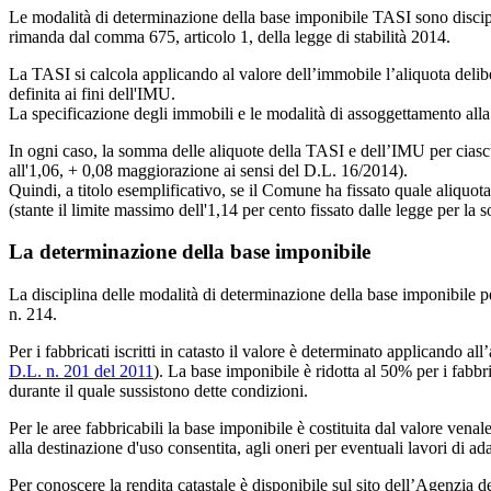
Le modalità di determinazione della base imponibile TASI sono discipl
rimanda dal comma 675, articolo 1, della legge di stabilità 2014.
La TASI si calcola applicando al valore dell’immobile l’aliquota delib
definita ai fini dell'IMU.
La specificazione degli immobili e le modalità di assoggettamento all
In ogni caso, la somma delle aliquote della TASI e dell’IMU per ciascu
all'1,06, + 0,08 maggiorazione ai sensi del D.L. 16/2014).
Quindi, a titolo esemplificativo, se il Comune ha fissato quale aliquota
(stante il limite massimo dell'1,14 per cento fissato dalle legge per l
La determinazione della base imponibile
La disciplina delle modalità di determinazione della base imponibile 
n. 214.
Per i fabbricati iscritti in catasto il valore è determinato applicando all
D.L. n. 201 del 2011
). La base imponibile è ridotta al 50% per i fabbrica
durante il quale sussistono dette condizioni.
Per le aree fabbricabili la base imponibile è costituita dal valore vena
alla destinazione d'uso consentita, agli oneri per eventuali lavori di ad
Per conoscere la rendita catastale è disponibile sul sito dell’Agenzia de