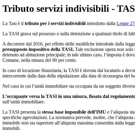
Tributo servizi indivisibili - TAS
La Tasi è il
tributo per i servizi indivisibili
introdotto dalla
Legge 27
La TASI grava sul possesso o sulla detenzione a qualsiasi titolo di fabb
A decorrere dal 2016, per effetto delle modifiche introdotte dalla legge 
presupposto impositivo della TASI.
Tale esclusione opera non solo n
detenuto ad abitazione principale; in tale ultimo caso, l’imposta è dov
Comune, nella misura del 90 per cento.
In caso di locazione finanziaria, la TASI è dovuta dal locatario a decorr
intercorrente dalla data della stipulazione alla data di riconsegna del
Nel caso in cui l’unità immobiliare sia occupata da un soggetto diverso 
L’occupante versa la TASI in una misura, fissata dal regolamento
sull’unità immobiliare.
La TASI presenta la
stessa base imponibile dell’IMU
e l’aliquota st
specifiche agevolazioni. La normativa prevede, inoltre, che l’aliquota 
immobile non sia superiore all’aliquota massima consentita dalla legge st
immobili.