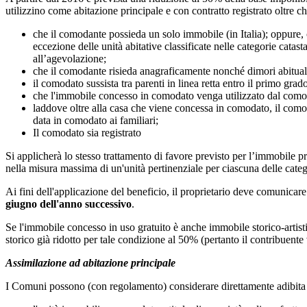
utilizzino come abitazione principale e con contratto registrato oltre ch
che il comodante possieda un solo immobile (in Italia); oppure, 
eccezione delle unità abitative classificate nelle categorie cata
all’agevolazione;
che il comodante risieda anagraficamente nonché dimori abitual
il comodato sussista tra parenti in linea retta entro il primo grado
che l'immobile concesso in comodato venga utilizzato dal comod
laddove oltre alla casa che viene concessa in comodato, il comod
data in comodato ai familiari;
Il comodato sia registrato
Si applicherà lo stesso trattamento di favore previsto per l’immobile pr
nella misura massima di un'unità pertinenziale per ciascuna delle catego
Ai fini dell'applicazione del beneficio, il proprietario deve comunicare
giugno dell'anno successivo
.
Se l'immobile concesso in uso gratuito è anche immobile storico-artist
storico già ridotto per tale condizione al 50% (pertanto il contribuent
Assimilazione ad abitazione principale
I Comuni possono (con regolamento) considerare direttamente adibita 