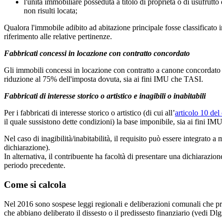
l'unità immobiliare posseduta a titolo di proprietà o di usufrutto
non risulti locata;
Qualora l'immobile adibito ad abitazione principale fosse classificato
riferimento alle relative pertinenze.
Fabbricati concessi in locazione con contratto concordato
Gli immobili concessi in locazione con contratto a canone concordato
riduzione al 75% dell'imposta dovuta, sia ai fini IMU che TASI.
Fabbricati di interesse storico o artistico e inagibili o inabitabili
Per i fabbricati di interesse storico o artistico (di cui all’
articolo 10 del
il quale sussistono dette condizioni) la base imponibile, sia ai fini IMU
Nel caso di inagibilità/inabitabilità, il requisito può essere integrato
dichiarazione).
In alternativa, il contribuente ha facoltà di presentare una dichiarazio
periodo precedente.
Come si calcola
Nel 2016 sono sospese leggi regionali e deliberazioni comunali che preve
che abbiano deliberato il dissesto o il predissesto finanziario (vedi Dl