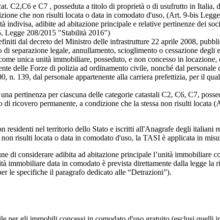
 C2,C6 e C7 , posseduta a titolo di proprietà o di usufrutto in Italia, da c
ndizione che non risulti locata o data in comodato d'uso, (Art. 9-bis Le
tà indivisa, adibite ad abitazione principale e relative pertinenze dei soc
15, Legge 208/2015 "Stabilità 2016")
definiti dal decreto del Ministro delle infrastrutture 22 aprile 2008, pub
di separazione legale, annullamento, scioglimento o cessazione degli eff
no come unica unità immobiliare, posseduto, e non concesso in locazione,
ente delle Forze di polizia ad ordinamento civile, nonché dal personale d
, n. 139, dal personale appartenente alla carriera prefettizia, per il qua
una pertinenza per ciascuna delle categorie catastali C2, C6, C7, possedu
uito di ricovero permanente, a condizione che la stessa non risulti locata
residenti nel territorio dello Stato e iscritti all'Anagrafe degli italiani r
e non risulti locata o data in comodato d'uso, la TASI è applicata in misur
ne di considerare adibita ad abitazione principale l’unità immobiliare co
ità immobiliare data in comodato è prevista direttamente dalla legge la r
per le specifiche il paragrafo dedicato alle “Detrazioni”).
e per gli immobili concessi in comodato d'uso gratuito (esclusi quelli in