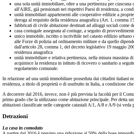
una sola unità immobiliare, oltre a una pertinenza per ciascuna cat.
all'AIRE, già pensionati nei rispettivi Paesi di residenza, a co
unità immobiliari appartenenti alle cooperative edilizie a proprie
deroga al requisito della residenza anagrafica (Art. 1, comma 
fabbricati di civile abitazione destinati ad alloggi sociali come 
casa coniugale assegnata al coniuge, a seguito di provvedimento 
unico immobile, iscritto o iscrivibile nel catasto edilizio urba
alle Forze di polizia ad ordinamento militare e da quello dipend
dall'articolo 28, comma 1, del decreto legislativo 19 maggio 2000
residenza anagrafica
unità immobiliare e relativa pertinenza, nella misura massima di 
acquisisce la residenza in istituto di ricovero o sanitario a seg
regolamento comunale.
In relazione ad una unità immobiliare posseduta dai cittadini italiani non 
residenza, a titolo di proprietà o di usufrutto in Italia, a condizione ch
A decorrere dal 2016, invece, non è più prevista la facoltà per il Comu
primo grado che la utilizzano come abitazione principale. Per detta un
abitazioni classificate nelle categorie catastali A/1, A/8 e A/9 (si veda 
Detrazioni
La casa in comodato
A partire dal 2016 è prevista una riduzione al 50% della base imponibil