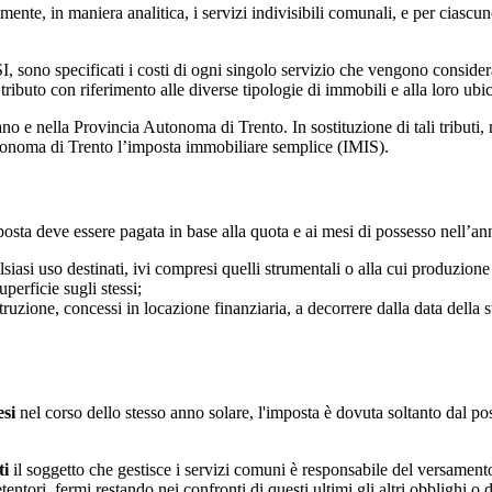
 in maniera analitica, i servizi indivisibili comunali, e per ciascuno di 
, sono specificati i costi di ogni singolo servizio che vengono considerati
ributo con riferimento alle diverse tipologie di immobili e alla loro ubi
e nella Provincia Autonoma di Trento. In sostituzione di tali tributi, 
utonoma di Trento l’imposta immobiliare semplice (IMIS).
posta deve essere pagata in base alla quota e ai mesi di possesso nell’a
ualsiasi uso destinati, ivi compresi quelli strumentali o alla cui produzione
superficie sugli stessi;
truzione, concessi in locazione finanziaria, a decorrere dalla data della st
esi
nel corso dello stesso anno solare, l'imposta è dovuta soltanto dal poss
ti
il soggetto che gestisce i servizi comuni è responsabile del versamento
entori, fermi restando nei confronti di questi ultimi gli altri obblighi o di