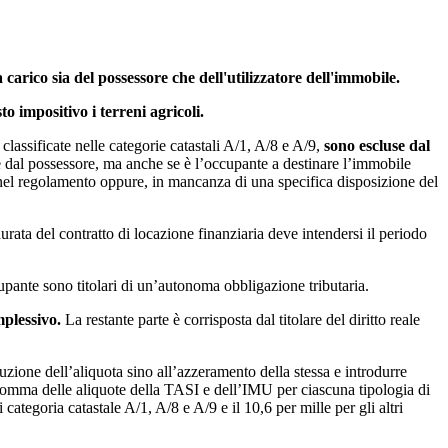
a carico sia del possessore che dell'utilizzatore dell'immobile.
 impositivo i terreni agricoli.
 classificate nelle categorie catastali A/1, A/8 e A/9,
sono escluse dal
le dal possessore, ma anche se è l’occupante a destinare l’immobile
ta nel regolamento oppure, in mancanza di una specifica disposizione del
durata del contratto di locazione finanziaria deve intendersi il periodo
cupante sono titolari di un’autonoma obbligazione tributaria.
plessivo.
La restante parte è corrisposta dal titolare del diritto reale
duzione dell’aliquota sino all’azzeramento della stessa e introdurre
a somma delle aliquote della TASI e dell’IMU per ciascuna tipologia di
categoria catastale A/1, A/8 e A/9 e il 10,6 per mille per gli altri