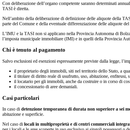
Con deliberazione dell’organo competente saranno determinati annualmente,
TASI è diretta.
Nell’ambito della deliberazione di definizione delle aliquote della TASI
parte del Comune e della eventuale differenziazione delle aliquote del t
L’IMU e la TASI non si applicano nella Provincia Autonoma di Bolzano 
l’imposta municipale immobiliare (IMI) e in quelli della Provincia A
Chi è tenuto al pagamento
Salvo esclusioni ed esenzioni espressamente previste dalla legge, l’im
il proprietario degli immobili, siti nel territorio dello Stato, a q
il titolare di diritto reale di usufrutto, uso, abitazione, enfiteusi, 
il locatario per gli immobili, anche da costruire o in corso di cos
il concessionario di aree demaniali.
Casi particolari
In caso di
detenzione temporanea di durata non superiore a sei m
abitazione e superficie.
Nel caso di
locali in multiproprietà e di centri commerciali integra
per i locali e le aree scoperte in uso esclusivo ai singoli possessori o det