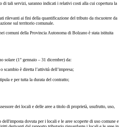
tali servizi, saranno indicati i relativi costi alla cui copertura la
 rilevanti ai fini della quantificazione del tributo da riscuotere da
cazione sul territorio comunale.
nei comuni della Provincia Autonoma di Bolzano è stata istituita
nno solare (1° gennaio – 31 dicembre) da:
 o scambio è diretta l’attività dell’impresa;
ipula e per tutta la durata del contratto;
essore dei locali e delle aree a titolo di proprietà, usufrutto, uso,
 dell'imposta dovuta per i locali e le aree scoperte di uso comune e
ritti derivanti dal rapporto tributario riguardante i locali e le aree in