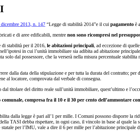
I
 dicembre 2013, n. 147
“Legge di stabilità 2014”e il cui
pagamento
è
ricati e di aree edificabili, mentre
non sono ricompresi nel presupposto
di stabilità per il 2016,
le abitazioni principali
, ad eccezione di quelle
ell’ipotesi in cui l’unità immobiliare sia adibita ad abitazione principa
uta solo dal possessore, che la verserà nella misura percentuale stabili
ere dalla data della stipulazione e per tutta la durata del contratto; per 
 bene al locatore, comprovata dal verbale di consegna.
dal titolare del diritto reale sull’unità immobiliare, quest’ultimo e l’oc
 comunale, compresa fra il 10 e il 30 per cento dell’ammontare com
abilita dalla legge è pari all’1 per mille. I Comuni possono disporre la ri
della TASI debba rispettare, in ogni caso, il vincolo in base al quale l
atale per l’IMU, vale a dire il 6 per mille per l’abitazione principale di 