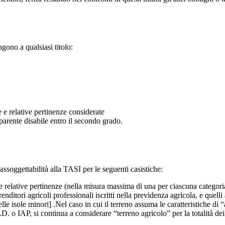
ono a qualsiasi titolo:
e e relative pertinenze considerate
 parente disabile entro il secondo grado.
 assoggettabilità alla TASI per le seguenti casistiche:
 e relative pertinenze (nella misura massima di una per ciascuna catego
renditori agricoli professionali iscritti nella previdenza agricola, e quell
le isole minori] .Nel caso in cui il terreno assuma le caratteristiche di 
. o IAP, si continua a considerare “terreno agricolo” per la totalità dei 