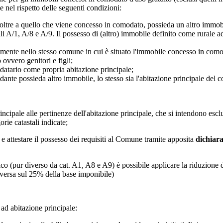
e nel rispetto delle seguenti condizioni:
oltre a quello che viene concesso in comodato, possieda un altro immobil
stali A/1, A/8 e A/9. Il possesso di (altro) immobile definito come rurale
mente nello stesso comune in cui è situato l'immobile concesso in como
 ovvero genitori e figli;
atario come propria abitazione principale;
ante possieda altro immobile, lo stesso sia l'abitazione principale del 
incipale alle pertinenze dell'abitazione principale, che si intendono escl
rie catastali indicate;
 e attestare il possesso dei requisiti al Comune tramite apposita
dichiar
ico (pur diverso da cat. A1, A8 e A9) è possibile applicare la riduzione
e versa sul 25% della base imponibile)
ad abitazione principale: