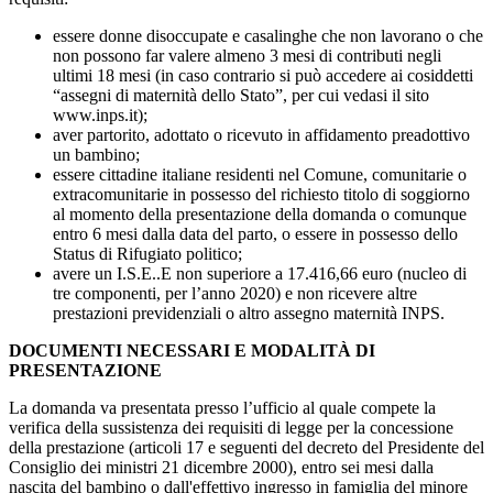
essere donne disoccupate e casalinghe che non lavorano o che
non possono far valere almeno 3 mesi di contributi negli
ultimi 18 mesi (in caso contrario si può accedere ai cosiddetti
“assegni di maternità dello Stato”, per cui vedasi il sito
www.inps.it);
aver partorito, adottato o ricevuto in affidamento preadottivo
un bambino;
essere cittadine italiane residenti nel Comune, comunitarie o
extracomunitarie in possesso del richiesto titolo di soggiorno
al momento della presentazione della domanda o comunque
entro 6 mesi dalla data del parto, o essere in possesso dello
Status di Rifugiato politico;
avere un I.S.E..E non superiore a 17.416,66 euro (nucleo di
tre componenti, per l’anno 2020) e non ricevere altre
prestazioni previdenziali o altro assegno maternità INPS.
DOCUMENTI NECESSARI E MODALITÀ DI
PRESENTAZIONE
La domanda va presentata presso l’ufficio al quale compete la
verifica della sussistenza dei requisiti di legge per la concessione
della prestazione (articoli 17 e seguenti del decreto del Presidente del
Consiglio dei ministri 21 dicembre 2000), entro sei mesi dalla
nascita del bambino o dall'effettivo ingresso in famiglia del minore